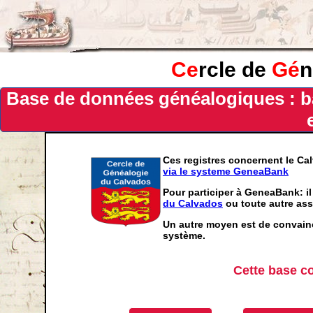
Ce
rcle de
Gé
n
Base de données généalogiques : b
Ces registres concernent le Ca
via le systeme GeneaBank
Pour participer à GeneaBank: il
du Calvados
ou toute autre ass
Un autre moyen est de convainc
système.
Cette base c