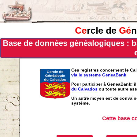
Ce
rcle de
Gé
n
Base de données généalogiques : b
Ces registres concernent le Ca
via le systeme GeneaBank
Pour participer à GeneaBank: il
du Calvados
ou toute autre ass
Un autre moyen est de convainc
système.
Cette base c