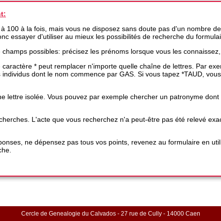
t:
 à 100 à la fois, mais vous ne disposez sans doute pas d'un nombre de
 donc essayer d'utiliser au mieux les possibilités de recherche du formula
e champs possibles: précisez les prénoms lorsque vous les connaissez,
 le caractère * peut remplacer n'importe quelle chaîne de lettres. Par 
es individus dont le nom commence par GAS. Si vous tapez *TAUD, vous
e lettre isolée. Vous pouvez par exemple chercher un patronyme dont une
 recherches. L'acte que vous recherchez n'a peut-être pas été relevé 
nses, ne dépensez pas tous vos points, revenez au formulaire en utili
che.
Cercle de Genealogie du Calvados - 27 rue de Cully - 14000 Caen