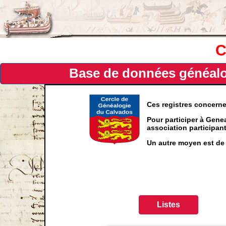
C
Base de données généalog
Ces registres concern
Pour participer à Genea
association participa
Un autre moyen est de 