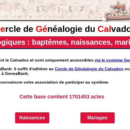
e
rcle de
Gé
néalogie du
Cal
vad
iques : baptêmes, naissances, mari
ent le Calvados et sont uniquement accessibles
via le systeme G
Bank: il suffit d'adhérer au
Cercle de Généalogie du Calvados
ou 
nt à GeneaBank.
convaincre votre association de participer au système.
Cette base contient 1701453 actes