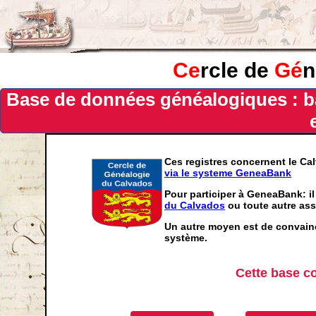
Ce
rcle de
Gé
n
Base de données généalogiques : b
Ces registres concernent le Ca
via le systeme GeneaBank
Pour participer à GeneaBank: il
du Calvados
ou toute autre ass
Un autre moyen est de convainc
système.
Cette base c