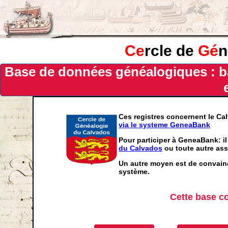
Ce
rcle de
Gé
n
Base de données généalogiques : b
Ces registres concernent le Ca
via le systeme GeneaBank
Pour participer à GeneaBank: il
du Calvados
ou toute autre ass
Un autre moyen est de convainc
système.
Cette base c