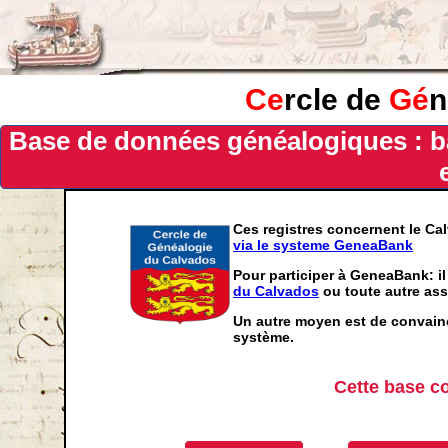
Ce
rcle de
Gé
n
Base de données généalogiques : b
Ces registres concernent le Ca
via le systeme GeneaBank
Pour participer à GeneaBank: il
du Calvados
ou toute autre ass
Un autre moyen est de convainc
système.
Cette base c