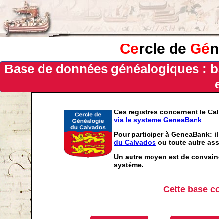
Ce
rcle de
Gé
n
Base de données généalogiques : b
Ces registres concernent le Ca
via le systeme GeneaBank
Pour participer à GeneaBank: il
du Calvados
ou toute autre ass
Un autre moyen est de convainc
système.
Cette base c