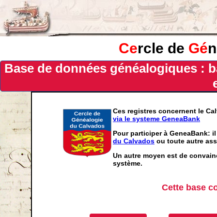
Ce
rcle de
Gé
n
Base de données généalogiques : b
Ces registres concernent le Ca
via le systeme GeneaBank
Pour participer à GeneaBank: il
du Calvados
ou toute autre ass
Un autre moyen est de convainc
système.
Cette base c