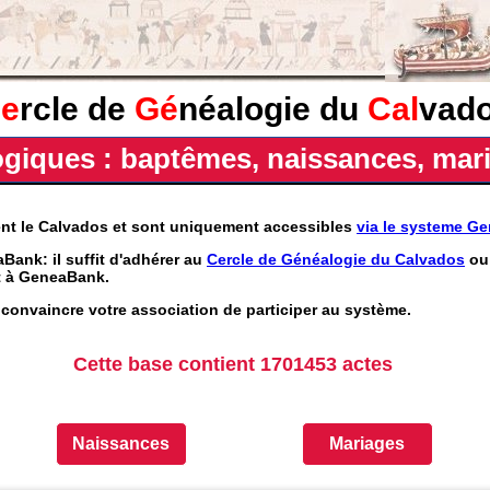
e
rcle de
Gé
néalogie du
Cal
vad
iques : baptêmes, naissances, mari
ent le Calvados et sont uniquement accessibles
via le systeme G
Bank: il suffit d'adhérer au
Cercle de Généalogie du Calvados
ou 
nt à GeneaBank.
convaincre votre association de participer au système.
Cette base contient 1701453 actes