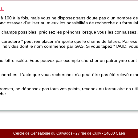
t:
 à 100 à la fois, mais vous ne disposez sans doute pas d'un nombre de
 donc essayer d'utiliser au mieux les possibilités de recherche du formula
e champs possibles: précisez les prénoms lorsque vous les connaissez,
 le caractère * peut remplacer n'importe quelle chaîne de lettres. Par 
es individus dont le nom commence par GAS. Si vous tapez *TAUD, vous
e lettre isolée. Vous pouvez par exemple chercher un patronyme dont une
 recherches. L'acte que vous recherchez n'a peut-être pas été relevé 
nses, ne dépensez pas tous vos points, revenez au formulaire en utili
che.
Cercle de Genealogie du Calvados - 27 rue de Cully - 14000 Caen