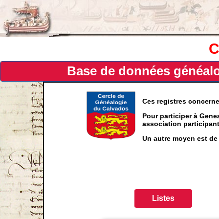
C
Base de données généalog
Ces registres concern
Pour participer à Genea
association participa
Un autre moyen est de 