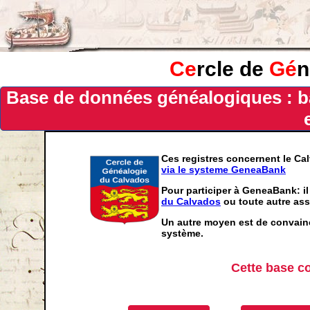
Ce
rcle de
Gé
n
Base de données généalogiques : b
Ces registres concernent le Ca
via le systeme GeneaBank
Pour participer à GeneaBank: il
du Calvados
ou toute autre ass
Un autre moyen est de convainc
système.
Cette base c