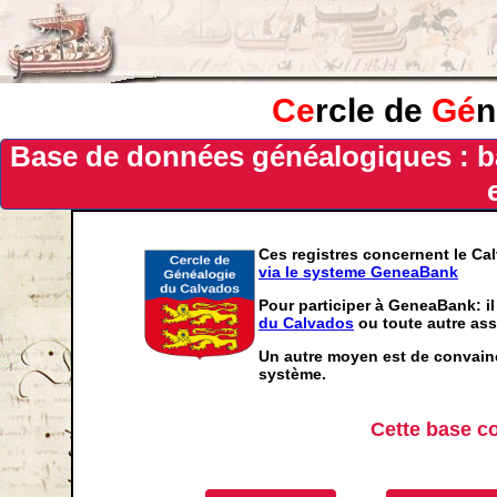
Ce
rcle de
Gé
n
Base de données généalogiques : b
Ces registres concernent le Ca
via le systeme GeneaBank
Pour participer à GeneaBank: il
du Calvados
ou toute autre ass
Un autre moyen est de convainc
système.
Cette base c