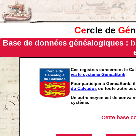
Ce
rcle de
Gé
n
Base de données généalogiques : b
Ces registres concernent le Ca
via le systeme GeneaBank
Pour participer à GeneaBank: il
du Calvados
ou toute autre ass
Un autre moyen est de convainc
système.
Cette base c