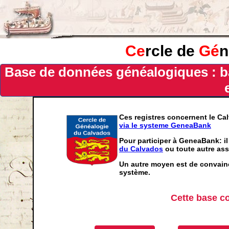
Ce
rcle de
Gé
n
Base de données généalogiques : b
Ces registres concernent le Ca
via le systeme GeneaBank
Pour participer à GeneaBank: il
du Calvados
ou toute autre ass
Un autre moyen est de convainc
système.
Cette base c