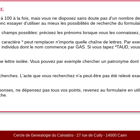
t:
 à 100 à la fois, mais vous ne disposez sans doute pas d'un nombre de
 donc essayer d'utiliser au mieux les possibilités de recherche du formula
e champs possibles: précisez les prénoms lorsque vous les connaissez,
 le caractère * peut remplacer n'importe quelle chaîne de lettres. Par 
es individus dont le nom commence par GAS. Si vous tapez *TAUD, vous
e lettre isolée. Vous pouvez par exemple chercher un patronyme dont une
 recherches. L'acte que vous recherchez n'a peut-être pas été relevé 
nses, ne dépensez pas tous vos points, revenez au formulaire en utili
che.
Cercle de Genealogie du Calvados - 27 rue de Cully - 14000 Caen