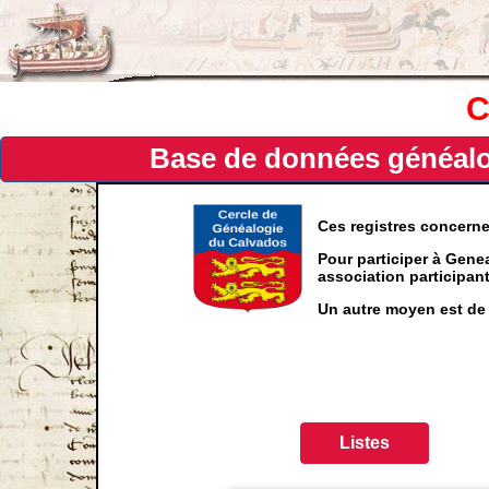
C
Base de données généalog
Ces registres concern
Pour participer à Genea
association participa
Un autre moyen est de 