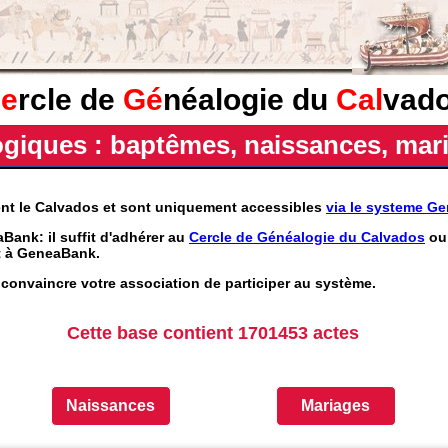
e
rcle de
Gé
néalogie du
Cal
vad
iques : baptêmes, naissances, mari
ent le Calvados et sont uniquement accessibles
via le systeme G
Bank: il suffit d'adhérer au
Cercle de Généalogie du Calvados
ou 
nt à GeneaBank.
convaincre votre association de participer au système.
Cette base contient 1701453 actes