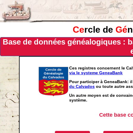
Ce
rcle de
Gé
n
Base de données généalogiques : b
Ces registres concernent le Ca
via le systeme GeneaBank
Pour participer à GeneaBank: il
du Calvados
ou toute autre ass
Un autre moyen est de convainc
système.
Cette base c