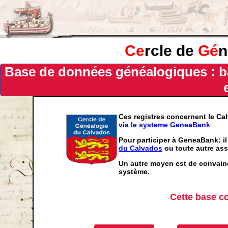
Ce
rcle de
Gé
n
Base de données généalogiques : b
Ces registres concernent le Ca
via le systeme GeneaBank
Pour participer à GeneaBank: il
du Calvados
ou toute autre ass
Un autre moyen est de convainc
système.
Cette base c