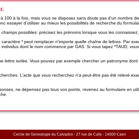
t:
 à 100 à la fois, mais vous ne disposez sans doute pas d'un nombre de
 donc essayer d'utiliser au mieux les possibilités de recherche du formula
e champs possibles: précisez les prénoms lorsque vous les connaissez,
 le caractère * peut remplacer n'importe quelle chaîne de lettres. Par 
es individus dont le nom commence par GAS. Si vous tapez *TAUD, vous
e lettre isolée. Vous pouvez par exemple chercher un patronyme dont une
 recherches. L'acte que vous recherchez n'a peut-être pas été relevé 
nses, ne dépensez pas tous vos points, revenez au formulaire en utili
che.
Cercle de Genealogie du Calvados - 27 rue de Cully - 14000 Caen