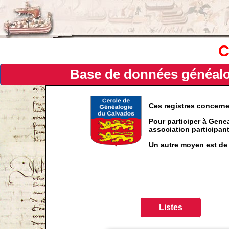
C
Base de données généalog
Ces registres concern
Pour participer à Genea
association participa
Un autre moyen est de 