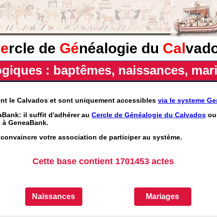
e
rcle de
Gé
néalogie du
Cal
vad
iques : baptêmes, naissances, mari
ent le Calvados et sont uniquement accessibles
via le systeme G
Bank: il suffit d'adhérer au
Cercle de Généalogie du Calvados
ou 
nt à GeneaBank.
convaincre votre association de participer au système.
Cette base contient 1701453 actes