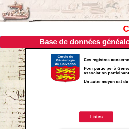
C
Base de données généalog
Ces registres concern
Pour participer à Genea
association participa
Un autre moyen est de 