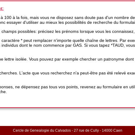
t:
 à 100 à la fois, mais vous ne disposez sans doute pas d'un nombre de
 donc essayer d'utiliser au mieux les possibilités de recherche du formula
e champs possibles: précisez les prénoms lorsque vous les connaissez,
 le caractère * peut remplacer n'importe quelle chaîne de lettres. Par 
es individus dont le nom commence par GAS. Si vous tapez *TAUD, vous
e lettre isolée. Vous pouvez par exemple chercher un patronyme dont une
 recherches. L'acte que vous recherchez n'a peut-être pas été relevé 
nses, ne dépensez pas tous vos points, revenez au formulaire en utili
che.
Cercle de Genealogie du Calvados - 27 rue de Cully - 14000 Caen