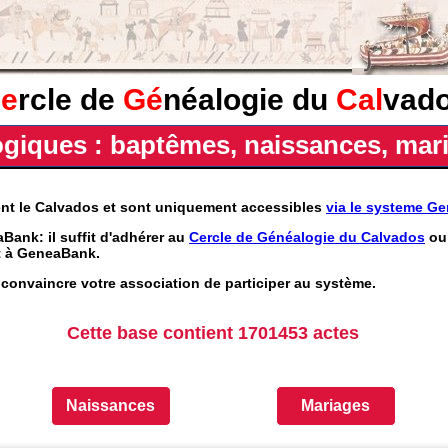
e
rcle de
Gé
néalogie du
Cal
vad
iques : baptêmes, naissances, mari
ent le Calvados et sont uniquement accessibles
via le systeme G
Bank: il suffit d'adhérer au
Cercle de Généalogie du Calvados
ou 
nt à GeneaBank.
convaincre votre association de participer au système.
Cette base contient 1701453 actes