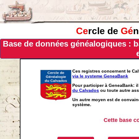
Ce
rcle de
Gé
n
Base de données généalogiques : b
Ces registres concernent le Ca
via le systeme GeneaBank
Pour participer à GeneaBank: il
du Calvados
ou toute autre ass
Un autre moyen est de convainc
système.
Cette base c