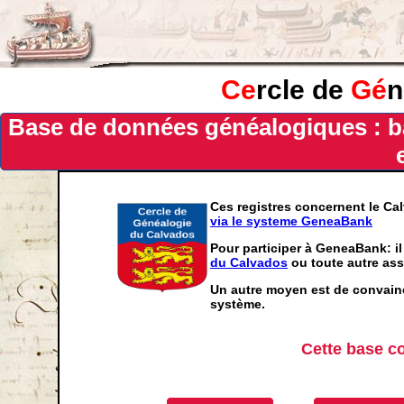
Ce
rcle de
Gé
n
Base de données généalogiques : b
Ces registres concernent le Ca
via le systeme GeneaBank
Pour participer à GeneaBank: il
du Calvados
ou toute autre ass
Un autre moyen est de convainc
système.
Cette base c