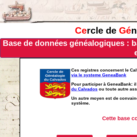
Ce
rcle de
Gé
n
Base de données généalogiques : b
Ces registres concernent le Ca
via le systeme GeneaBank
Pour participer à GeneaBank: il
du Calvados
ou toute autre ass
Un autre moyen est de convainc
système.
Cette base c