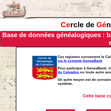
Ce
rcle de
Gé
n
Base de données généalogiques : b
Ces registres concernent le Ca
via le systeme GeneaBank
Pour participer à GeneaBank: il
du Calvados
ou toute autre ass
Un autre moyen est de convainc
système.
Cette base c