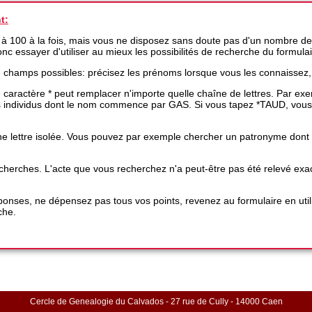
t:
 à 100 à la fois, mais vous ne disposez sans doute pas d'un nombre de
 donc essayer d'utiliser au mieux les possibilités de recherche du formula
e champs possibles: précisez les prénoms lorsque vous les connaissez,
 le caractère * peut remplacer n'importe quelle chaîne de lettres. Par 
es individus dont le nom commence par GAS. Si vous tapez *TAUD, vous
e lettre isolée. Vous pouvez par exemple chercher un patronyme dont une
 recherches. L'acte que vous recherchez n'a peut-être pas été relevé 
nses, ne dépensez pas tous vos points, revenez au formulaire en utili
che.
Cercle de Genealogie du Calvados - 27 rue de Cully - 14000 Caen