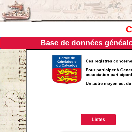
C
Base de données généalog
Ces registres concern
Pour participer à Genea
association participa
Un autre moyen est de 