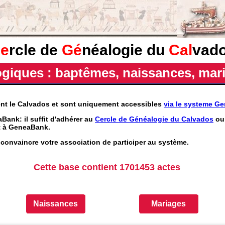
e
rcle de
Gé
néalogie du
Cal
vad
iques : baptêmes, naissances, mari
ent le Calvados et sont uniquement accessibles
via le systeme G
Bank: il suffit d'adhérer au
Cercle de Généalogie du Calvados
ou 
nt à GeneaBank.
convaincre votre association de participer au système.
Cette base contient 1701453 actes